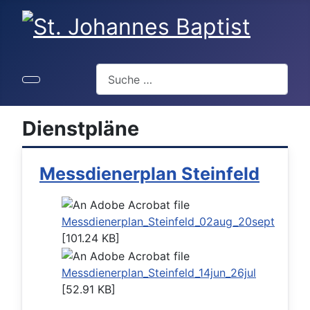
Suchen
Dienstpläne
Messdienerplan Steinfeld
Messdienerplan_Steinfeld_02aug_20sept
[101.24 KB]
Messdienerplan_Steinfeld_14jun_26jul
[52.91 KB]